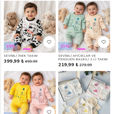
20%
21%
SEVİMLİ İNEK TAKIM
SEVİMLİ AYICIKLAR VE
PENGUEN BASKILI 2 Lİ TAKIM
399,99 ₺
499,99
219,99 ₺
279,99