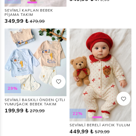
SEVİMLİ KAPLAN BEBEK
PİJAMA TAKIM
349,99 ₺
479,99
29%
SEVİMLİ BASKILI ÖNDEN ÇITLI
YUMUŞACIK BEBEK TAKIM
199,99 ₺
279,99
22%
SEVİMLİ BERELİ AYICIK TULUM
449,99 ₺
579,99