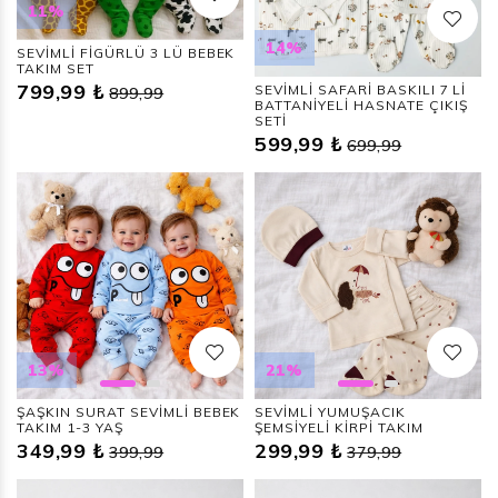
11%
14%
SEVİMLİ FİGÜRLÜ 3 LÜ BEBEK
TAKIM SET
799,99 ₺
SEVİMLİ SAFARİ BASKILI 7 Lİ
899,99
BATTANİYELİ HASNATE ÇIKIŞ
SETİ
599,99 ₺
699,99
13%
21%
ŞAŞKIN SURAT SEVİMLİ BEBEK
SEVİMLİ YUMUŞACIK
TAKIM 1-3 YAŞ
ŞEMSİYELİ KİRPİ TAKIM
349,99 ₺
299,99 ₺
399,99
379,99