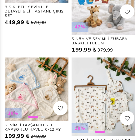
BİSİKLETLİ SEVİMLİ FİL
DETAYLI 5 Lİ HASTANE ÇIKIŞ
SETİ
449,99 ₺
579,99
47%
SİNBA VE SEVİMLİ ZÜRAFA
BASKILI TULUM
199,99 ₺
379,99
20%
SEVİMLİ TAVŞAN KESELİ
18%
KAPŞONLU HAVLU 0-12 AY
199,99 ₺
249,99
SEVİMLİ HAYVANLAR BASKILI