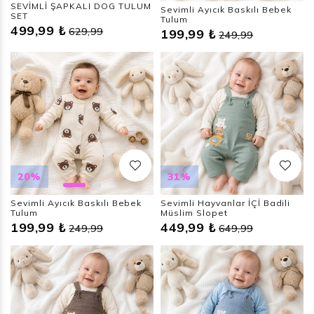
SEVİMLİ ŞAPKALI DOG TULUM
Sevimli Ayıcık Baskılı Bebek
SET
Tulum
499,99 ₺
629,99
199,99 ₺
249,99
20%
31%
Sevimli Ayıcık Baskılı Bebek
Sevimli Hayvanlar İÇİ Badili
Tulum
Müslim Slopet
199,99 ₺
449,99 ₺
249,99
649,99