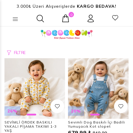
3.000₺ Üzeri Alışverişlerde
KARGO BEDAVA!
0
Ne aramıştınız? (Ürün, Kategori ...)
FİLTRE
26%
20%
SEVİMLİ ÖRDEK BASKILI
Sevimli Dog Baskılı İçi Badili
YAKALI PİJAMA TAKIMI 1-3
Yumuşacık Kot slopet
YAŞ
679,99 ₺