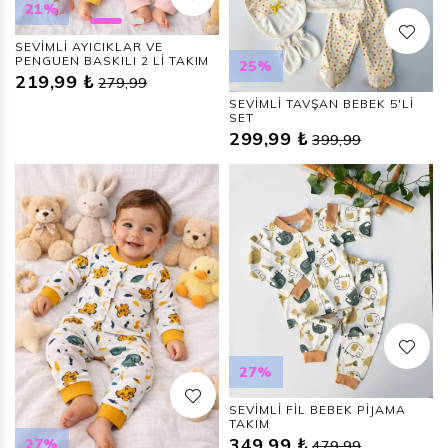
21%
SEVİMLİ AYICIKLAR VE
PENGUEN BASKILI 2 Lİ TAKIM
25%
219,99 ₺
279,99
SEVİMLİ TAVŞAN BEBEK 5'Lİ
SET
299,99 ₺
399,99
27%
SEVİMLİ FİL BEBEK PİJAMA
TAKIM
349,99 ₺
27%
479,99