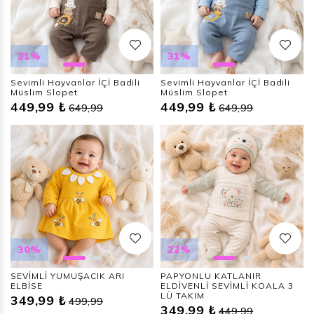
31%
31%
Sevimli Hayvanlar İÇİ Badili
Sevimli Hayvanlar İÇİ Badili
Müslim Slopet
Müslim Slopet
449,99 ₺
449,99 ₺
649,99
649,99
30%
22%
SEVİMLİ YUMUŞACIK ARI
PAPYONLU KATLANIR
ELBİSE
ELDİVENLİ SEVİMLİ KOALA 3
LÜ TAKIM
349,99 ₺
499,99
349,99 ₺
449,99