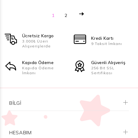
1
2
Ücretsiz Kargo
Kredi Kartı
3.000₺ Üzeri
9 Taksit İmkanı
Alışverişlerde
Kapıda Ödeme
Güvenli Alışveriş
Kapıda Ödeme
256 Bit SSL
İmkanı
Sertifikası
BILGI
HESABIM