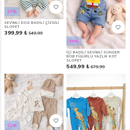
27%
SEVİMLİ DOG BADİLİ ÇİZGİLİ
SLOPET
399,99 ₺
549,99
19%
İÇİ BADİLİ SEVİMLİ SÜNGER
BOB FİGÜRLÜ YAZLIK KOT
SLOPET
549,99 ₺
679,99
22%