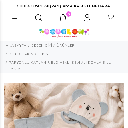
3.000₺ Üzeri Alışverişlerde
KARGO BEDAVA!
0
Ne aramıştınız? (Ürün, Kategori ...)
ANASAYFA
BEBEK GİYİM ÜRÜNLERİ
BEBEK TAKIM / ELBİSE
PAPYONLU KATLANIR ELDİVENLİ SEVİMLİ KOALA 3 LÜ
TAKIM