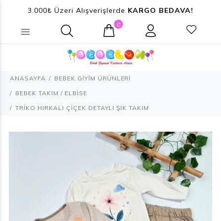
3.000₺ Üzeri Alışverişlerde
KARGO BEDAVA!
0
Ne aramıştınız? (Ürün, Kategori ...)
ANASAYFA
BEBEK GİYİM ÜRÜNLERİ
BEBEK TAKIM / ELBİSE
TRİKO HIRKALI ÇİÇEK DETAYLI ŞIK TAKIM