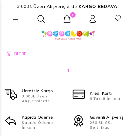
3.000₺ Üzeri Alışverişlerde
KARGO BEDAVA!
0
Ne aramıştınız? (Ürün, Kategori ...)
FİLTRE
1
Ücretsiz Kargo
Kredi Kartı
3.000₺ Üzeri
9 Taksit İmkanı
Alışverişlerde
Kapıda Ödeme
Güvenli Alışveriş
Kapıda Ödeme
256 Bit SSL
İmkanı
Sertifikası