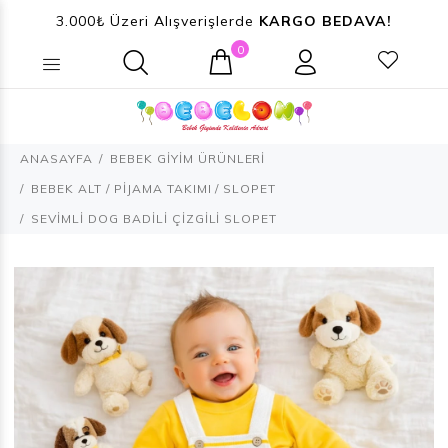
3.000₺ Üzeri Alışverişlerde
KARGO BEDAVA!
0
Ne aramıştınız? (Ürün, Kategori ...)
ANASAYFA
BEBEK GİYİM ÜRÜNLERİ
BEBEK ALT / PİJAMA TAKIMI / SLOPET
SEVİMLİ DOG BADİLİ ÇİZGİLİ SLOPET