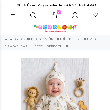
3.000₺ Üzeri Alışverişlerde
KARGO BEDAVA!
0
Ne aramıştınız? (Ürün, Kategori ...)
ANASAYFA
BEBEK GİYİM ÜRÜNLERİ
BEBEK TULUMLARI
SAFARİ BASKILI BERELİ BEBEK TULUM