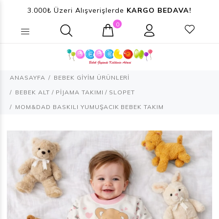
3.000₺ Üzeri Alışverişlerde
KARGO BEDAVA!
0
Ne aramıştınız? (Ürün, Kategori ...)
ANASAYFA
BEBEK GİYİM ÜRÜNLERİ
BEBEK ALT / PİJAMA TAKIMI / SLOPET
MOM&DAD BASKILI YUMUŞACIK BEBEK TAKIM