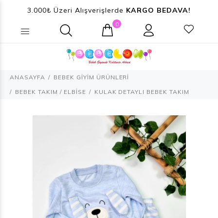
3.000₺ Üzeri Alışverişlerde
KARGO BEDAVA!
0
Ne aramıştınız? (Ürün, Kategori ...)
ANASAYFA
BEBEK GİYİM ÜRÜNLERİ
BEBEK TAKIM / ELBİSE
KULAK DETAYLI BEBEK TAKIM