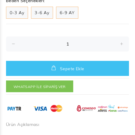
Beden Seçenekleri:
0-3 Ay
3-6 Ay
6-9 AY
Sepete Ekle
WHATSAPP İLE SİPARİŞ VER
Ürün Açıklaması