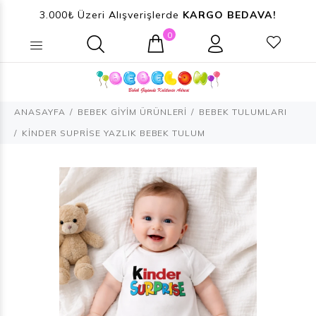
3.000₺ Üzeri Alışverişlerde
KARGO BEDAVA!
0
Ne aramıştınız? (Ürün, Kategori ...)
ANASAYFA
BEBEK GİYİM ÜRÜNLERİ
BEBEK TULUMLARI
KİNDER SUPRİSE YAZLIK BEBEK TULUM