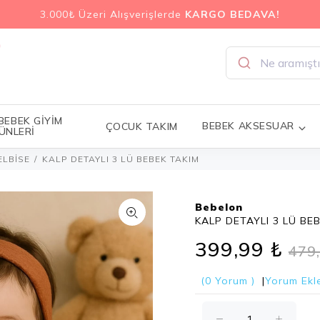
3.000₺ Üzeri Alışverişlerde
KARGO BEDAVA!
 BEBEK GİYİM
BEBEK AKSESUAR
ÇOCUK TAKIM
ÜNLERİ
ELBİSE
KALP DETAYLI 3 LÜ BEBEK TAKIM
Bebelon
KALP DETAYLI 3 LÜ BE
399,99 ₺
479
(0 Yorum )
|
Yorum Ekl