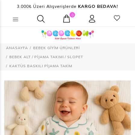
3.000₺ Üzeri Alışverişlerde
KARGO BEDAVA!
0
Ne aramıştınız? (Ürün, Kategori ...)
ANASAYFA
BEBEK GİYİM ÜRÜNLERİ
BEBEK ALT / PİJAMA TAKIMI / SLOPET
KAKTÜS BASKILI PİJAMA TAKIM