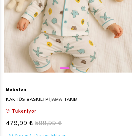
Bebelon
KAKTÜS BASKILI PİJAMA TAKIM
Tükeniyor
479,99 ₺
599,99 ₺
(0 Yorum )
|
Yorum Ekleyin