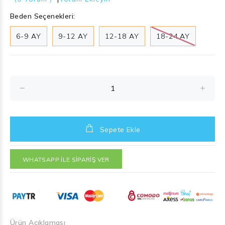
Beden Seçenekleri:
6-9 AY
9-12 AY
12-18 AY
18-24 AY
Sepete Ekle
WHATSAPP İLE SİPARİŞ VER
Ürün Açıklaması