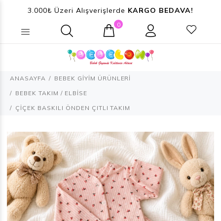
3.000₺ Üzeri Alışverişlerde
KARGO BEDAVA!
0
Ne aramıştınız? (Ürün, Kategori ...)
ANASAYFA
BEBEK GİYİM ÜRÜNLERİ
BEBEK TAKIM / ELBİSE
ÇİÇEK BASKILI ÖNDEN ÇITLI TAKIM