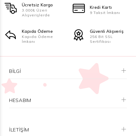
Ücretsiz Kargo
Kredi Kartı
3.000₺ Üzeri
9 Taksit İmkanı
Alışverişlerde
Kapıda Ödeme
Güvenli Alışveriş
Kapıda Ödeme
256 Bit SSL
İmkanı
Sertifikası
BILGI
HESABIM
İLETİŞİM