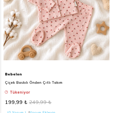
Bebelon
Çiçek Baskılı Önden Çıtlı Takım
Tükeniyor
199,99 ₺
249,99 ₺
(0 Yorum )
|
Yorum Ekleyin