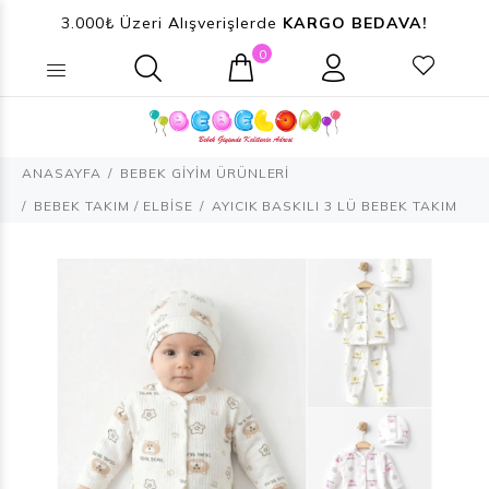
3.000₺ Üzeri Alışverişlerde
KARGO BEDAVA!
0
Ne aramıştınız? (Ürün, Kategori ...)
ANASAYFA
BEBEK GİYİM ÜRÜNLERİ
BEBEK TAKIM / ELBİSE
AYICIK BASKILI 3 LÜ BEBEK TAKIM