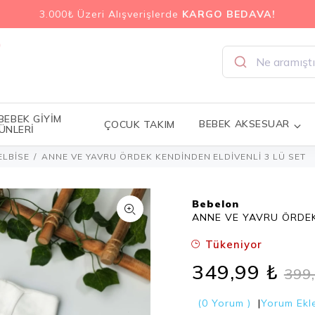
3.000₺ Üzeri Alışverişlerde
KARGO BEDAVA!
 BEBEK GİYİM
BEBEK AKSESUAR
ÇOCUK TAKIM
ÜNLERİ
ELBİSE
ANNE VE YAVRU ÖRDEK KENDİNDEN ELDİVENLİ 3 LÜ SET
Bebelon
ANNE VE YAVRU ÖRDEK
Tükeniyor
349,99 ₺
399
(0 Yorum )
|
Yorum Ekl