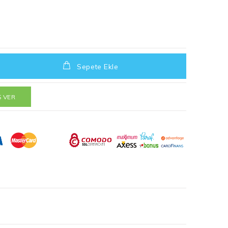
Sepete Ekle
Ş VER