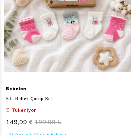
Bebelon
5 Li Bebek Çorap Set
Tükeniyor
149,99 ₺
199,99 ₺
(0 Yorum )
|
Yorum Ekleyin