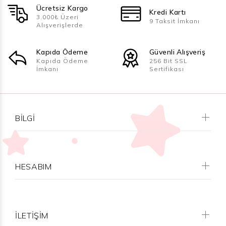
Ücretsiz Kargo
Kredi Kartı
3.000₺ Üzeri
9 Taksit İmkanı
Alışverişlerde
Kapıda Ödeme
Güvenli Alışveriş
Kapıda Ödeme
256 Bit SSL
İmkanı
Sertifikası
BILGI
HESABIM
İLETİŞİM