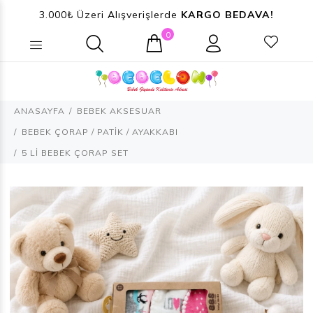
3.000₺ Üzeri Alışverişlerde
KARGO BEDAVA!
0
Ne aramıştınız? (Ürün, Kategori ...)
ANASAYFA
BEBEK AKSESUAR
BEBEK ÇORAP / PATİK / AYAKKABI
5 Lİ BEBEK ÇORAP SET