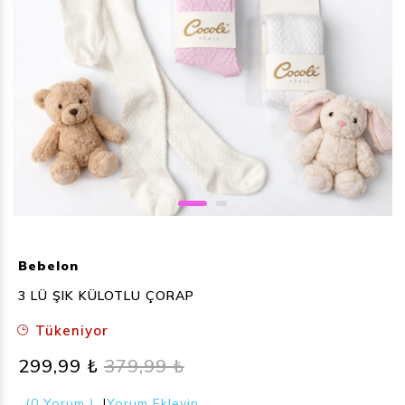
Bebelon
3 LÜ ŞIK KÜLOTLU ÇORAP
Tükeniyor
299,99 ₺
379,99 ₺
(0 Yorum )
|
Yorum Ekleyin