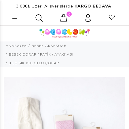
3.000₺ Üzeri Alışverişlerde
KARGO BEDAVA!
0
Ne aramıştınız? (Ürün, Kategori ...)
ANASAYFA
BEBEK AKSESUAR
BEBEK ÇORAP / PATİK / AYAKKABI
3 LÜ ŞIK KÜLOTLU ÇORAP